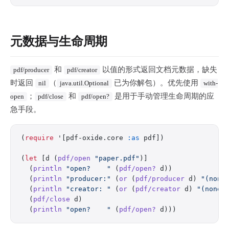
元数据与生命周期
和
以值的形式返回文档元数据，缺失
pdf/producer
pdf/creator
时返回
（
已为你解包）。优先使用
nil
java.util.Optional
with-
；
和
是用于手动管理生命周期的应
open
pdf/close
pdf/open?
急手段。
(
require
 '[pdf-oxide.core 
:as
 pdf])
(
let
 [d (
pdf/open
 "paper.pdf"
)]
  (
println
 "open?    "
 (
pdf/open?
 d))
  (
println
 "producer:"
 (
or
 (
pdf/producer
 d) 
"(none
  (
println
 "creator: "
 (
or
 (
pdf/creator
 d) 
"(none)
  (
pdf/close
 d)
  (
println
 "open?    "
 (
pdf/open?
 d)))