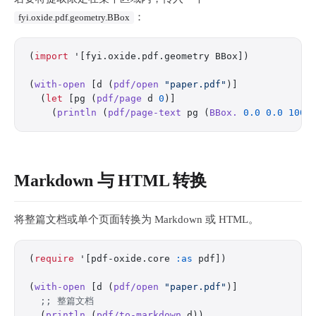
：
fyi.oxide.pdf.geometry.BBox
(
import
 '[fyi.oxide.pdf.geometry BBox])
(
with-open
 [d (
pdf/open
 "paper.pdf"
)]
  (
let
 [pg (
pdf/page
 d 
0
)]
    (
println
 (
pdf/page-text
 pg (
BBox.
 0.0
 0.0
 1000
Markdown 与 HTML 转换
将整篇文档或单个页面转换为 Markdown 或 HTML。
(
require
 '[pdf-oxide.core 
:as
 pdf])
(
with-open
 [d (
pdf/open
 "paper.pdf"
)]
  ;; 整篇文档
  (
println
 (
pdf/to-markdown
 d))