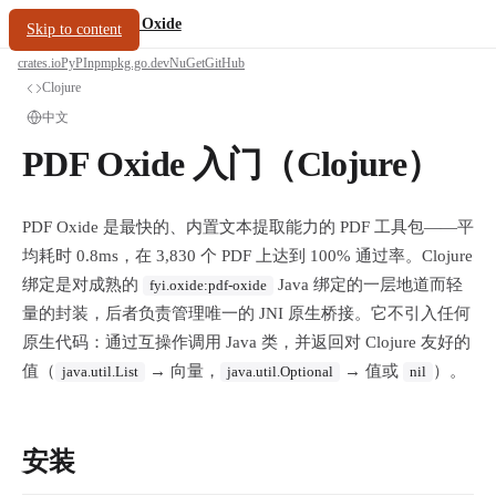
/
PDF Oxide
oxide.fyi
Skip to content
crates.io
PyPI
npm
pkg.go.dev
NuGet
GitHub
Clojure
中文
PDF Oxide 入门（Clojure）
PDF Oxide 是最快的、内置文本提取能力的 PDF 工具包——平
均耗时 0.8ms，在 3,830 个 PDF 上达到 100% 通过率。Clojure
绑定是对成熟的
Java 绑定的一层地道而轻
fyi.oxide:pdf-oxide
量的封装，后者负责管理唯一的 JNI 原生桥接。它不引入任何
原生代码：通过互操作调用 Java 类，并返回对 Clojure 友好的
值（
→ 向量，
→ 值或
）。
java.util.List
java.util.Optional
nil
安装