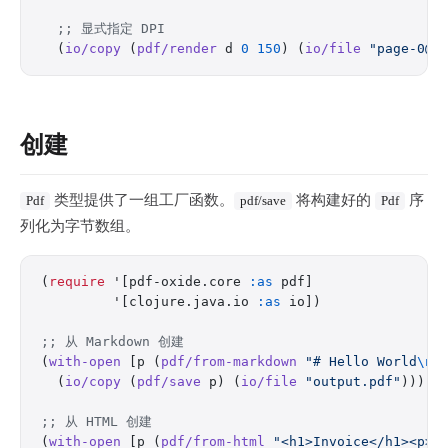
  ;; 显式指定 DPI
  (
io/copy
 (
pdf/render
 d 
0
 150
) (
io/file
 "page-0@1
创建
类型提供了一组工厂函数。
将构建好的
序
Pdf
pdf/save
Pdf
列化为字节数组。
(
require
 '[pdf-oxide.core 
:as
 pdf]
         '[clojure.java.io 
:as
 io])
;; 从 Markdown 创建
(
with-open
 [p (
pdf/from-markdown
 "# Hello World
\n\
  (
io/copy
 (
pdf/save
 p) (
io/file
 "output.pdf"
)))
;; 从 HTML 创建
(
with-open
 [p (
pdf/from-html
 "<h1>Invoice</h1><p>A