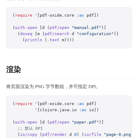
(
require
 '[pdf-oxide.core 
:as
 pdf])
(
with-open
 [d (
pdf/open
 "manual.pdf"
)]
  (
doseq
 [m (
pdf/search
 d 
"configuration"
)]
    (
println
 (
.text
 m))))
渲染
将页面渲染为 PNG 字节数组，并可指定 DPI。
(
require
 '[pdf-oxide.core 
:as
 pdf]
         '[clojure.java.io 
:as
 io])
(
with-open
 [d (
pdf/open
 "paper.pdf"
)]
  ;; 默认 DPI
  (
io/copy
 (
pdf/render
 d 
0
) (
io/file
 "page-0.png"
)