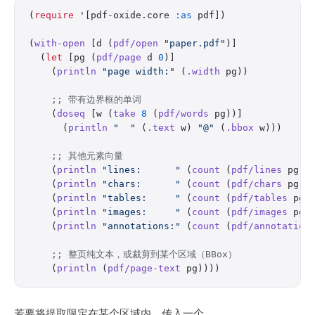
(
require
 '[pdf-oxide.core 
:as
 pdf])
(
with-open
 [d (
pdf/open
 "paper.pdf"
)]
  (
let
 [pg (
pdf/page
 d 
0
)]
    (
println
 "page width:"
 (
.width
 pg))
    ;; 带有边界框的单词
    (
doseq
 [w (
take
 8
 (
pdf/words
 pg))]
      (
println
 "  "
 (
.text
 w) 
"@"
 (
.bbox
 w)))
    ;; 其他元素向量
    (
println
 "lines:      "
 (
count
 (
pdf/lines
 pg))
    (
println
 "chars:      "
 (
count
 (
pdf/chars
 pg))
    (
println
 "tables:     "
 (
count
 (
pdf/tables
 pg)
    (
println
 "images:     "
 (
count
 (
pdf/images
 pg)
    (
println
 "annotations:"
 (
count
 (
pdf/annotation
    ;; 整页纯文本，或裁剪到某个区域（BBox）
    (
println
 (
pdf/page-text
 pg))))
若要将提取限定在某个区域内，传入一个