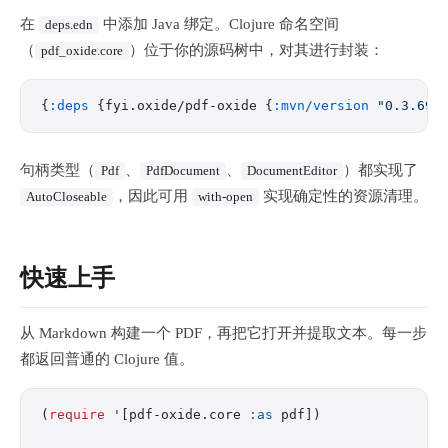
在
中添加 Java 绑定。Clojure 命名空间
deps.edn
（
）位于你的源码树中，对其进行封装：
pdf_oxide.core
{
:deps
 {fyi.oxide/pdf-oxide {
:mvn/version
 "0.3.69"
句柄类型（
、
、
）都实现了
Pdf
PdfDocument
DocumentEditor
，因此可用
实现确定性的资源清理。
AutoCloseable
with-open
快速上手
从 Markdown 构建一个 PDF，再把它打开并提取文本。每一步
都返回普通的 Clojure 值。
(
require
 '[pdf-oxide.core 
:as
 pdf])