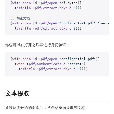
(
with-open
 [d (
pdf/open
 pdf-bytes)]
  (
println
 (
pdf/extract-text
 d 
0
)))
;; 加密文档
(
with-open
 [d (
pdf/open
 "confidential.pdf"
 "secret
  (
println
 (
pdf/extract-text
 d 
0
)))
你也可以在打开之后再进行身份验证：
(
with-open
 [d (
pdf/open
 "confidential.pdf"
)]
  (
when
 (
pdf/authenticate
 d 
"secret"
)
    (
println
 (
pdf/extract-text
 d 
0
))))
文本提取
通过从零开始的页索引，从任意页面提取纯文本。