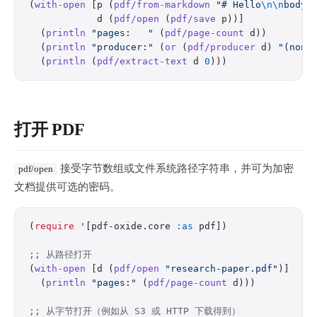
(
with-open
 [p (
pdf/from-markdown
 "# Hello
\n\n
body
\
            d (
pdf/open
 (
pdf/save
 p))]
  (
println
 "pages:   "
 (
pdf/page-count
 d))
  (
println
 "producer:"
 (
or
 (
pdf/producer
 d) 
"(none
  (
println
 (
pdf/extract-text
 d 
0
)))
打开 PDF
接受字节数组或文件系统路径字符串，并可为加密
pdf/open
文档提供可选的密码。
(
require
 '[pdf-oxide.core 
:as
 pdf])
;; 从路径打开
(
with-open
 [d (
pdf/open
 "research-paper.pdf"
)]
  (
println
 "pages:"
 (
pdf/page-count
 d)))
;; 从字节打开（例如从 S3 或 HTTP 下载得到）