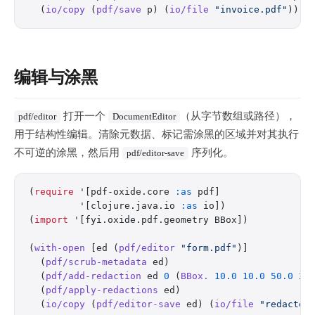
  (
io/copy
 (
pdf/save
 p) (
io/file
 "invoice.pdf"
)))
编辑与涂黑
打开一个
（从字节数组或路径），
pdf/editor
DocumentEditor
用于结构性编辑。清除元数据、标记需涂黑的区域并对其执行
不可逆的涂黑，然后用
序列化。
pdf/editor-save
(
require
 '[pdf-oxide.core 
:as
 pdf]
         '[clojure.java.io 
:as
 io])
(
import
 '[fyi.oxide.pdf.geometry BBox])
(
with-open
 [ed (
pdf/editor
 "form.pdf"
)]
  (
pdf/scrub-metadata
 ed)
  (
pdf/add-redaction
 ed 
0
 (
BBox.
 10.0
 10.0
 50.0
 20
  (
pdf/apply-redactions
 ed)
  (
io/copy
 (
pdf/editor-save
 ed) (
io/file
 "redacted