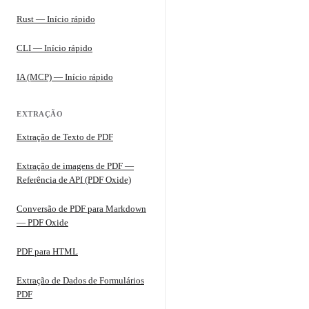
Rust — Início rápido
CLI — Início rápido
IA (MCP) — Início rápido
EXTRAÇÃO
Extração de Texto de PDF
Extração de imagens de PDF —
Referência de API (PDF Oxide)
Conversão de PDF para Markdown
— PDF Oxide
PDF para HTML
Extração de Dados de Formulários
PDF