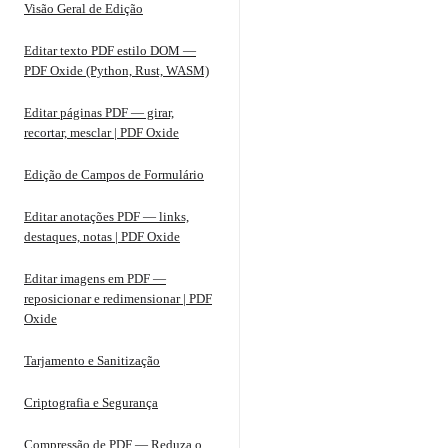
Visão Geral de Edição
Editar texto PDF estilo DOM —
PDF Oxide (Python, Rust, WASM)
Editar páginas PDF — girar,
recortar, mesclar | PDF Oxide
Edição de Campos de Formulário
Editar anotações PDF — links,
destaques, notas | PDF Oxide
Editar imagens em PDF —
reposicionar e redimensionar | PDF
Oxide
Tarjamento e Sanitização
Criptografia e Segurança
Compressão de PDF — Reduza o