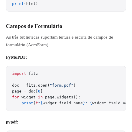
print
(html)
Campos de Formulário
As três bibliotecas suportam leitura e escrita de campos de
formulário (AcroForm).
PyMuPDF:
import
 fitz
doc 
=
 fitz.open(
"form.pdf"
)
page 
=
 doc[
0
]
for
 widget 
in
 page.widgets():
    print
(
f
"
{
widget.field_name
}
: 
{
widget.field_val
pypdf: