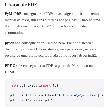
Criação de PDF
PyMuPDF
consegue criar PDFs, mas exige o posicionamento
manual de texto, imagens e formas nas páginas — não há uma
API de alto nível para criar PDFs a partir de conteúdo
estruturado.
pypdf
não consegue criar PDFs do zero. Ele pode mesclar,
dividir e modificar PDFs existentes, mas para a criação você
precisa de uma biblioteca separada como reportlab ou fpdf2.
PDF Oxide
consegue criar PDFs a partir de Markdown ou
HTML:
from
 pdf_oxide 
import
 Pdf
pdf 
=
 Pdf.from_markdown(
"# Invoice
\n\n
| Item | Pri
pdf.save(
"invoice.pdf"
)