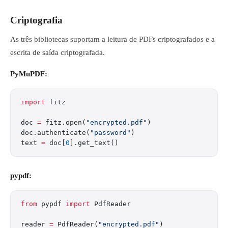
Criptografia
As três bibliotecas suportam a leitura de PDFs criptografados e a
escrita de saída criptografada.
PyMuPDF:
import
 fitz
doc 
=
 fitz.open(
"encrypted.pdf"
)
doc.authenticate(
"password"
)
text 
=
 doc[
0
].get_text()
pypdf:
from
 pypdf 
import
 PdfReader
reader 
=
 PdfReader(
"encrypted.pdf"
)