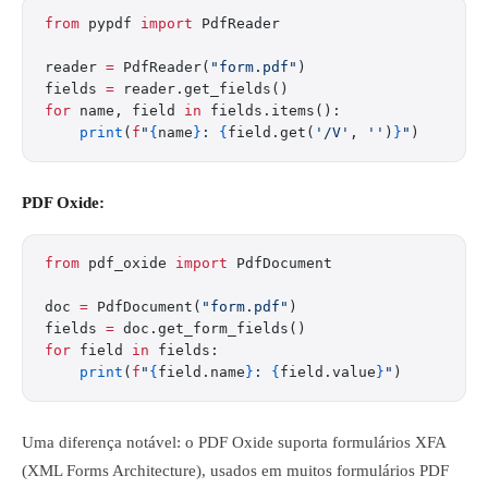
from
 pypdf 
import
 PdfReader
reader 
=
 PdfReader(
"form.pdf"
)
fields 
=
 reader.get_fields()
for
 name, field 
in
 fields.items():
    print
(
f
"
{
name
}
: 
{
field.get(
'/V'
, 
''
)
}
"
)
PDF Oxide:
from
 pdf_oxide 
import
 PdfDocument
doc 
=
 PdfDocument(
"form.pdf"
)
fields 
=
 doc.get_form_fields()
for
 field 
in
 fields:
    print
(
f
"
{
field.name
}
: 
{
field.value
}
"
)
Uma diferença notável: o PDF Oxide suporta formulários XFA
(XML Forms Architecture), usados em muitos formulários PDF