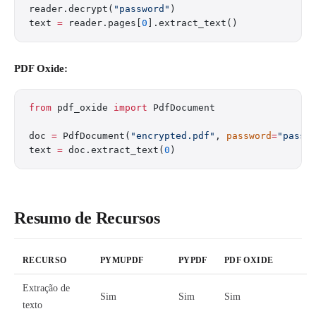
reader.decrypt(
"password"
)
text 
=
 reader.pages[
0
].extract_text()
PDF Oxide:
from
 pdf_oxide 
import
 PdfDocument
doc 
=
 PdfDocument(
"encrypted.pdf"
, 
password
=
"passw
text 
=
 doc.extract_text(
0
)
Resumo de Recursos
RECURSO
PYMUPDF
PYPDF
PDF OXIDE
Extração de
Sim
Sim
Sim
texto