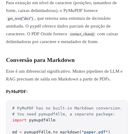
Para extração em nível de caractere (posições, tamanhos de
fonte, caixas delimitadoras), o PyMuPDF fornece
, que retorna uma estrutura de dicionário
get_text("dict")
aninhada. O pypdf oferece dados parciais de posição de
caracteres. O PDF Oxide fornece
com caixas
extract_chars()
delimitadoras por caractere e metadados de fonte.
Conversão para Markdown
Esse é um diferencial significativo. Muitos pipelines de LLM e
RAG precisam de saída em Markdown a partir de PDFs.
PyMuPDF:
# PyMuPDF has no built-in Markdown conversion.
# You need pymupdf4llm, a separate package:
import
 pymupdf4llm
md 
=
 pymupdf4llm.to_markdown(
"paper.pdf"
)