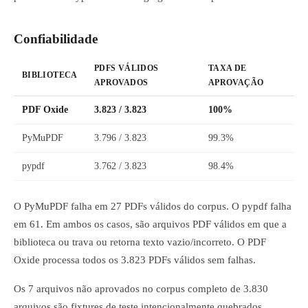
Confiabilidade
PDFS VÁLIDOS
TAXA DE
BIBLIOTECA
APROVADOS
APROVAÇÃO
PDF Oxide
3.823 / 3.823
100%
PyMuPDF
3.796 / 3.823
99.3%
pypdf
3.762 / 3.823
98.4%
O PyMuPDF falha em 27 PDFs válidos do corpus. O pypdf falha
em 61. Em ambos os casos, são arquivos PDF válidos em que a
biblioteca ou trava ou retorna texto vazio/incorreto. O PDF
Oxide processa todos os 3.823 PDFs válidos sem falhas.
Os 7 arquivos não aprovados no corpus completo de 3.830
arquivos são fixtures de teste intencionalmente quebrados