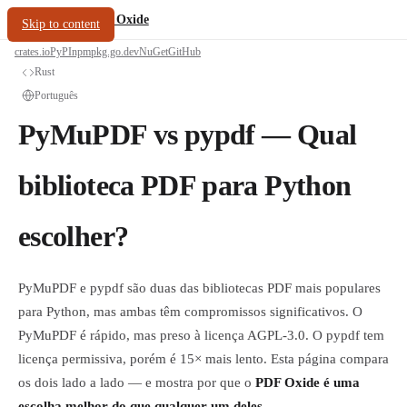
/
PDF Oxide
oxide.fyi
Skip to content
crates.io
PyPI
npm
pkg.go.dev
NuGet
GitHub
Rust
Português
PyMuPDF vs pypdf — Qual
biblioteca PDF para Python
escolher?
PyMuPDF e pypdf são duas das bibliotecas PDF mais populares
para Python, mas ambas têm compromissos significativos. O
PyMuPDF é rápido, mas preso à licença AGPL-3.0. O pypdf tem
licença permissiva, porém é 15× mais lento. Esta página compara
os dois lado a lado — e mostra por que o
PDF Oxide é uma
escolha melhor do que qualquer um deles
.