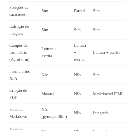
Posições de
Sim
Parcial
Sim
caracteres
Extração de
Sim
Sim
Sim
imagens
Campos de
Leitura
Leitura +
formulário
+
Leitura + escrita
escrita
(AcroForm)
escrita
Formulários
Não
Não
Sim
XFA
Criação de
Manual
Não
Markdown/HTML
PDF
Saída em
Não
Não
Integrada
Markdown
(pymupdf4llm)
Saída em