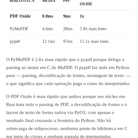
BIBLIOTECA
MÉDIA
P99
OXIDE
PDF Oxide
0.8ms
9ms
1x
PyMuPDF
4.6ms
28ms
5.8x mais lento
pypdf
12.1ms
97ms
15.1x mais lento
O PyMuPDF é 2.6x mais rápido que o pypdf porque delega o
parsing ao motor em C do MuPDF. O pypdf faz tudo em Python
puro — parsing, decodificação de fontes, montagem de texto —,
o que significa que cada operação paga o custo do interpretador.
O PDF Oxide é mais rápido que ambos porque seu núcleo em
Rust trata todo o parsing de PDF, a decodificação de fontes e o
layout de texto de forma nativa via PyO3, com apenas o
resultado final cruzando a fronteira do Python. Não há
sobrecarga de subprocesso, nenhuma ponte de biblioteca em C
por meio de ctypes e nenhum gargalo de interpretador.