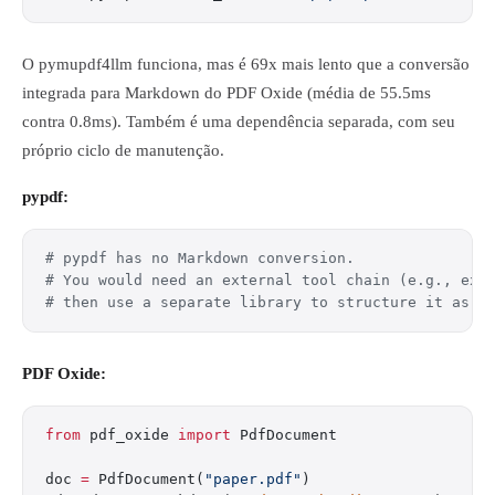
O pymupdf4llm funciona, mas é 69x mais lento que a conversão
integrada para Markdown do PDF Oxide (média de 55.5ms
contra 0.8ms). Também é uma dependência separada, com seu
próprio ciclo de manutenção.
pypdf:
# pypdf has no Markdown conversion.
# You would need an external tool chain (e.g., ext
# then use a separate library to structure it as M
PDF Oxide:
from
 pdf_oxide 
import
 PdfDocument
doc 
=
 PdfDocument(
"paper.pdf"
)