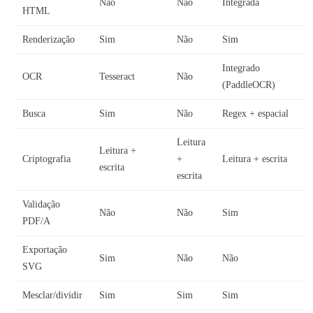
Não
Não
Integrada
HTML
Renderização
Sim
Não
Sim
Integrado
OCR
Tesseract
Não
(PaddleOCR)
Busca
Sim
Não
Regex + espacial
Leitura
Leitura +
Criptografia
+
Leitura + escrita
escrita
escrita
Validação
Não
Não
Sim
PDF/A
Exportação
Sim
Não
Não
SVG
Mesclar/dividir
Sim
Sim
Sim