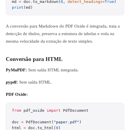
md 
=
 doc.to_markdown(
0
, 
detect_headings
=
True
)
print
(md)
A conversão para Markdown do PDF Oxide é integrada, trata a
detecção de títulos, preserva a estrutura de tabelas e roda na
mesma velocidade da extração de texto simples.
Conversão para HTML
PyMuPDF:
Sem saída HTML integrada.
pypdf:
Sem saída HTML.
PDF Oxide:
from
 pdf_oxide 
import
 PdfDocument
doc 
=
 PdfDocument(
"paper.pdf"
)
html 
=
 doc.to_html(
0
)