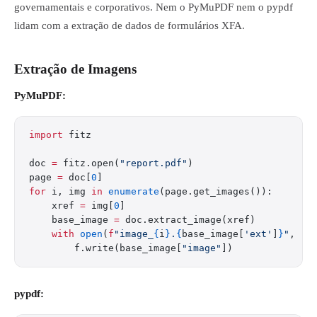
governamentais e corporativos. Nem o PyMuPDF nem o pypdf
lidam com a extração de dados de formulários XFA.
Extração de Imagens
PyMuPDF:
import
 fitz
doc 
=
 fitz.open(
"report.pdf"
)
page 
=
 doc[
0
]
for
 i, img 
in
 enumerate
(page.get_images()):
    xref 
=
 img[
0
]
    base_image 
=
 doc.extract_image(xref)
    with
 open
(
f
"image_
{
i
}
.
{
base_image[
'ext'
]
}
"
, 
"w
        f.write(base_image[
"image"
])
pypdf: