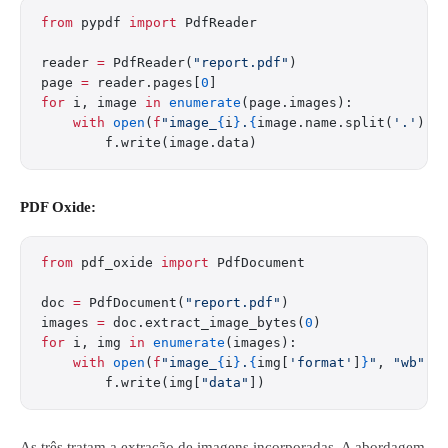
from
 pypdf 
import
 PdfReader
reader 
=
 PdfReader(
"report.pdf"
)
page 
=
 reader.pages[
0
]
for
 i, image 
in
 enumerate
(page.images):
    with
 open
(
f
"image_
{
i
}
.
{
image.name.split(
'.'
)[
-
        f.write(image.data)
PDF Oxide:
from
 pdf_oxide 
import
 PdfDocument
doc 
=
 PdfDocument(
"report.pdf"
)
images 
=
 doc.extract_image_bytes(
0
)
for
 i, img 
in
 enumerate
(images):
    with
 open
(
f
"image_
{
i
}
.
{
img[
'format'
]
}
"
, 
"wb"
) 
        f.write(img[
"data"
])
As três tratam a extração de imagens incorporadas. A abordagem