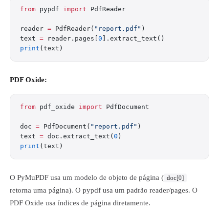
from
 pypdf 
import
 PdfReader
reader 
=
 PdfReader(
"report.pdf"
)
text 
=
 reader.pages[
0
].extract_text()
print
(text)
PDF Oxide:
from
 pdf_oxide 
import
 PdfDocument
doc 
=
 PdfDocument(
"report.pdf"
)
text 
=
 doc.extract_text(
0
)
print
(text)
O PyMuPDF usa um modelo de objeto de página (
doc[0]
retorna uma página). O pypdf usa um padrão reader/pages. O
PDF Oxide usa índices de página diretamente.