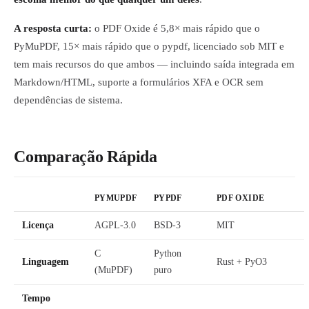
A resposta curta:
o PDF Oxide é 5,8× mais rápido que o
PyMuPDF, 15× mais rápido que o pypdf, licenciado sob MIT e
tem mais recursos do que ambos — incluindo saída integrada em
Markdown/HTML, suporte a formulários XFA e OCR sem
dependências de sistema.
Comparação Rápida
PYMUPDF
PYPDF
PDF OXIDE
Licença
AGPL-3.0
BSD-3
MIT
C
Python
Linguagem
Rust + PyO3
(MuPDF)
puro
Tempo